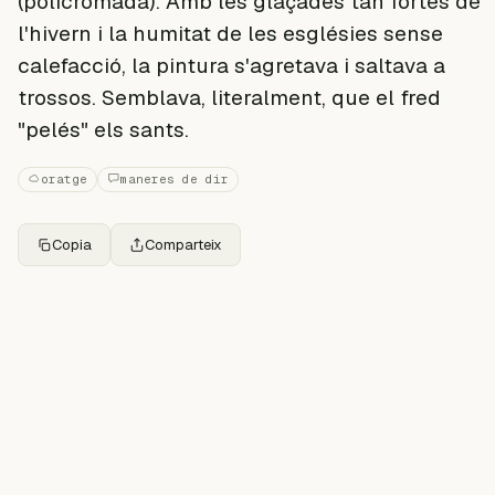
(policromada). Amb les glaçades tan fortes de
l'hivern i la humitat de les esglésies sense
calefacció, la pintura s'agretava i saltava a
trossos. Semblava, literalment, que el fred
"pelés" els sants.
oratge
maneres de dir
Copia
Comparteix