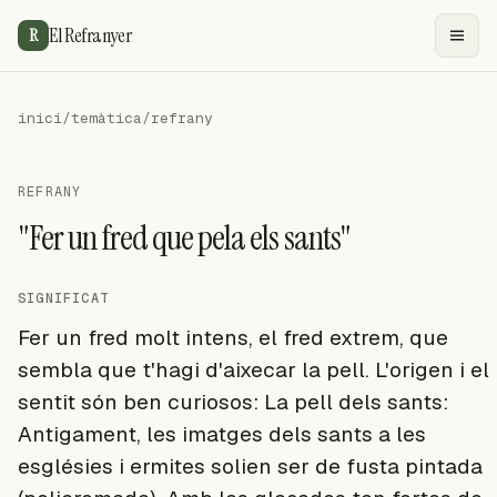
El Refranyer
R
inici
/
temàtica
/
refrany
REFRANY
"Fer un fred que pela els sants"
SIGNIFICAT
Fer un fred molt intens, el fred extrem, que
sembla que t'hagi d'aixecar la pell. L'origen i el
sentit són ben curiosos: La pell dels sants:
Antigament, les imatges dels sants a les
esglésies i ermites solien ser de fusta pintada