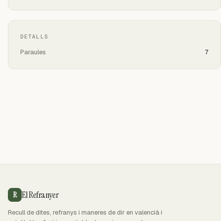
DETALLS
Paraules
7
El Refranyer
R
Recull de dites, refranys i maneres de dir en valencià i