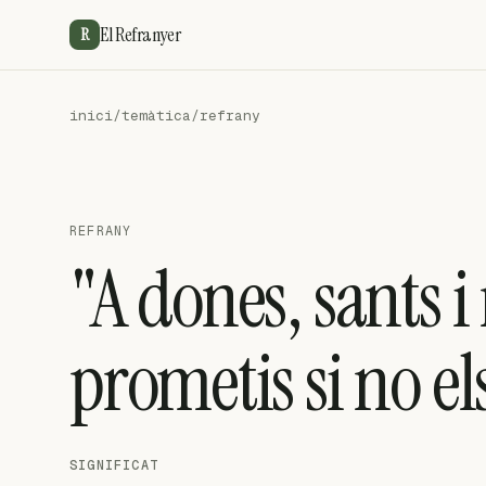
El Refranyer
R
inici
/
temàtica
/
refrany
REFRANY
"A dones, sants i
prometis si no el
SIGNIFICAT