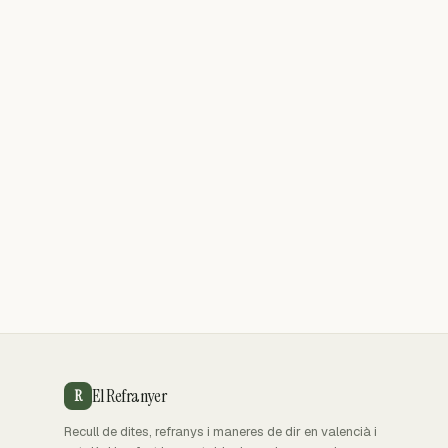
El Refranyer
R
Recull de dites, refranys i maneres de dir en valencià i