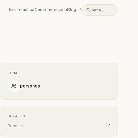
Inici
Temàtica
Cerca avançada
Blog ↗
Cerca…
TEMA
persones
DETALLS
Paraules
12