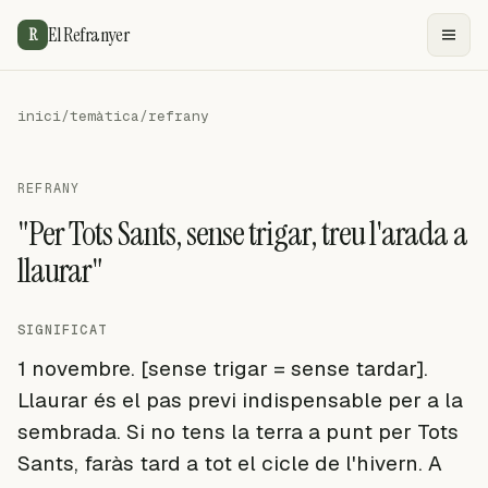
El Refranyer
R
inici
/
temàtica
/
refrany
REFRANY
"Per Tots Sants, sense trigar, treu l'arada a
llaurar"
SIGNIFICAT
1 novembre. [sense trigar = sense tardar].
Llaurar és el pas previ indispensable per a la
sembrada. Si no tens la terra a punt per Tots
Sants, faràs tard a tot el cicle de l'hivern. A