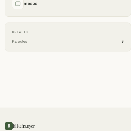
mesos
DETALLS
Paraules
9
El Refranyer
R