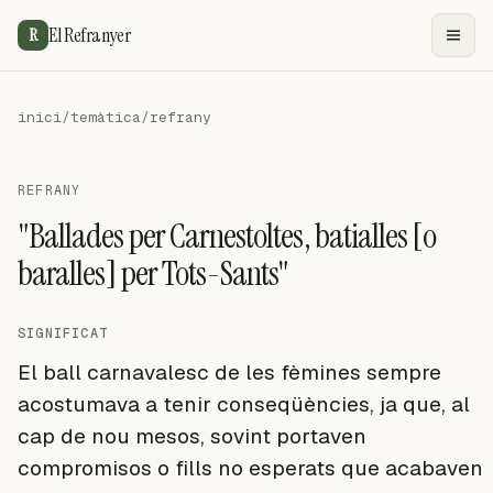
El Refranyer
R
inici
/
temàtica
/
refrany
REFRANY
"Ballades per Carnestoltes, batialles [o
baralles] per Tots-Sants"
SIGNIFICAT
El ball carnavalesc de les fèmines sempre
acostumava a tenir conseqüències, ja que, al
cap de nou mesos, sovint portaven
compromisos o fills no esperats que acabaven