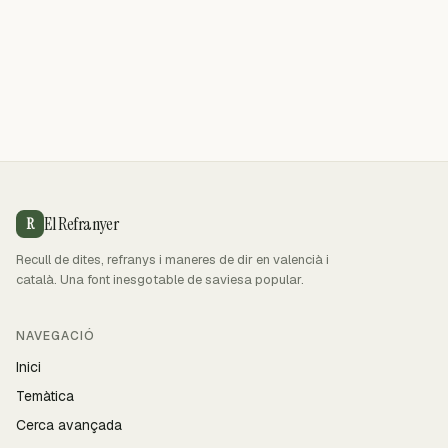
El Refranyer
R
Recull de dites, refranys i maneres de dir en valencià i
català. Una font inesgotable de saviesa popular.
NAVEGACIÓ
Inici
Temàtica
Cerca avançada