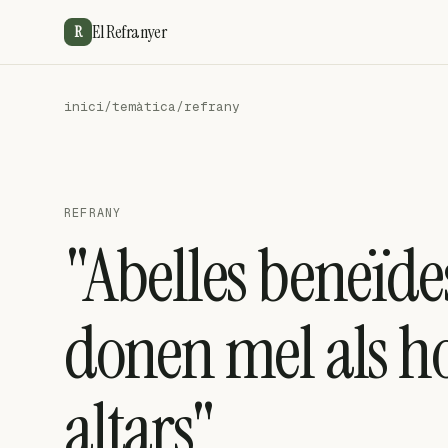
El Refranyer
R
inici
/
temàtica
/
refrany
REFRANY
"Abelles beneïdes
donen mel als hom
altars"