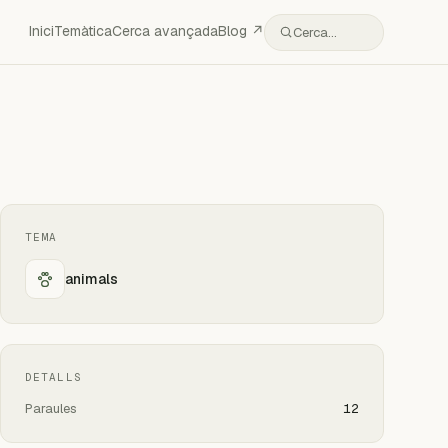
Inici
Temàtica
Cerca avançada
Blog ↗
Cerca…
TEMA
animals
DETALLS
Paraules
12