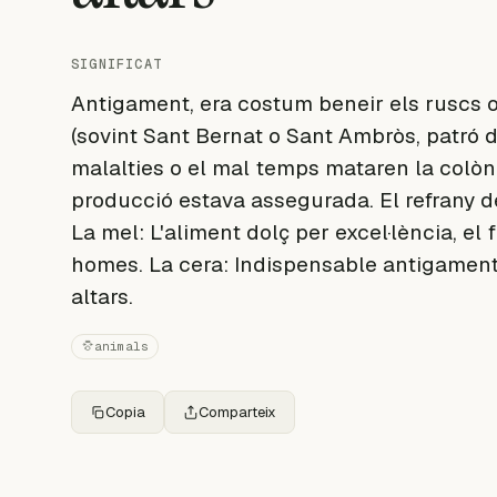
SIGNIFICAT
Antigament, era costum beneir els ruscs o
(sovint Sant Bernat o Sant Ambròs, patró d
malalties o el mal temps mataren la colònia.
producció estava assegurada. El refrany d
La mel: L'aliment dolç per excel·lència, el 
homes. La cera: Indispensable antigament p
altars.
animals
Copia
Comparteix