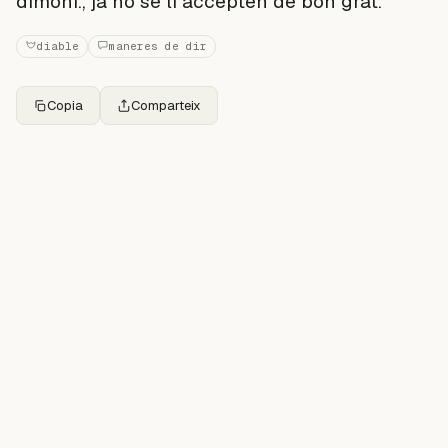
dimoni., ja no se li accepten de bon grat.
diable
maneres de dir
Copia
Comparteix