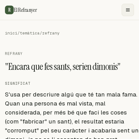
El Refranyer
R
inici
/
temàtica
/
refrany
REFRANY
"Encara que fes sants, serien dimonis"
SIGNIFICAT
S'usa per descriure algú que té tan mala fama.
Quan una persona és mal vista, mal
considerada, per més bé que faci les coses
(com "fabricar" un sant), el resultat estaria
"corromput" pel seu caràcter i acabaria sent un