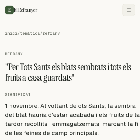
El Refranyer
R
inici
/
temàtica
/
refrany
REFRANY
"Per Tots Sants els blats sembrats i tots els
fruits a casa guardats"
SIGNIFICAT
1 novembre. Al voltant de ots Sants, la sembra
del blat hauria d'estar acabada i els fruits de la
tardor recollits i emmagatzemats, marcant la fi
de les feines de camp principals.