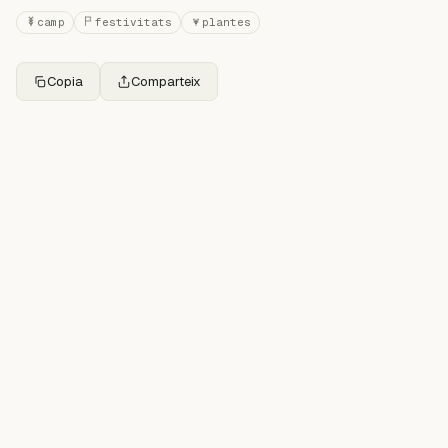
camp
festivitats
plantes
Copia
Comparteix