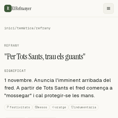
El Refranyer
R
inici
/
temàtica
/
refrany
REFRANY
"Per Tots Sants, trau els guants"
SIGNIFICAT
1 novembre. Anuncia l'imminent arribada del
fred. A partir de Tots Sants el fred comença a
"mossegar" i cal protegir-se les mans.
festivitats
mesos
oratge
indumentària