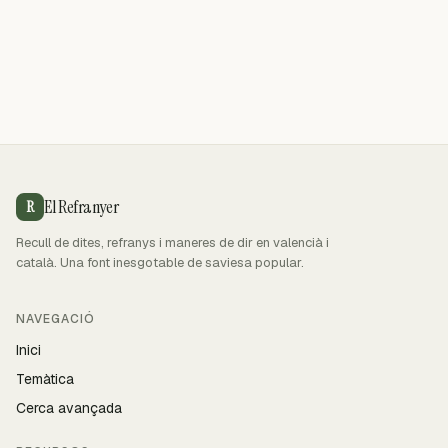
El Refranyer
R
Recull de dites, refranys i maneres de dir en valencià i
català. Una font inesgotable de saviesa popular.
NAVEGACIÓ
Inici
Temàtica
Cerca avançada