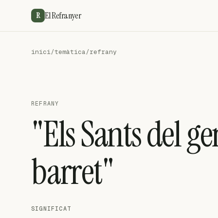
El Refranyer
R
inici
/
temàtica
/
refrany
REFRANY
"Els Sants del ge
barret"
SIGNIFICAT