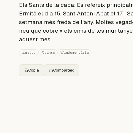
Els Sants de la capa: Es refereix princip
Ermità el dia 15, Sant Antoni Abat el 17 i 
setmana més freda de l'any. Moltes vegade
neu que cobreix els cims de les muntanyes
aquest mes.
mesos
sants
indumentària
Copia
Comparteix