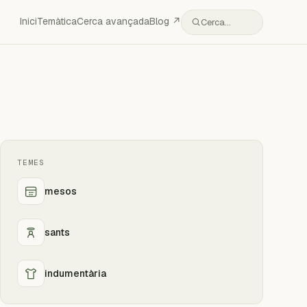
Inici
Temàtica
Cerca avançada
Blog ↗
Cerca…
TEMES
mesos
sants
indumentària