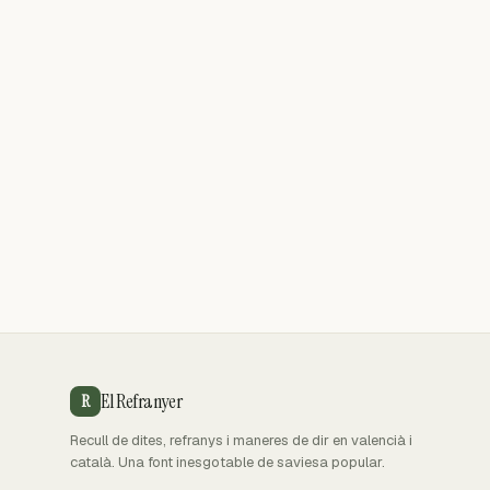
El Refranyer
R
Recull de dites, refranys i maneres de dir en valencià i
català. Una font inesgotable de saviesa popular.