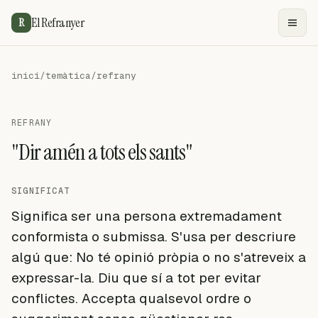
El Refranyer
R
inici
/
temàtica
/
refrany
REFRANY
"Dir amén a tots els sants"
SIGNIFICAT
Significa ser una persona extremadament
conformista o submissa. S'usa per descriure
algú que: No té opinió pròpia o no s'atreveix a
expressar-la. Diu que sí a tot per evitar
conflictes. Accepta qualsevol ordre o