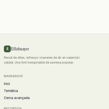
El Refranyer
R
Recull de dites, refranys i maneres de dir en valencià i
català. Una font inesgotable de saviesa popular.
NAVEGACIÓ
Inici
Temàtica
Cerca avançada
RECURSOS