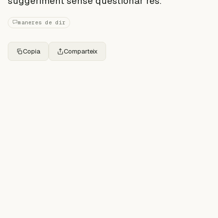
suggeriment sense qüestionar res.
maneres de dir
Copia
Comparteix