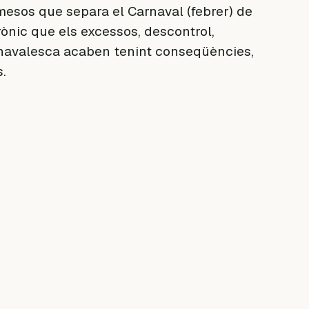
 mesos que separa el Carnaval (febrer) de
rònic que els excessos, descontrol,
navalesca acaben tenint conseqüències,
.