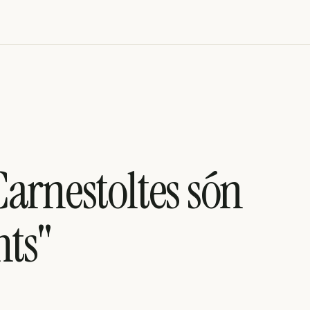
arnestoltes són
nts"