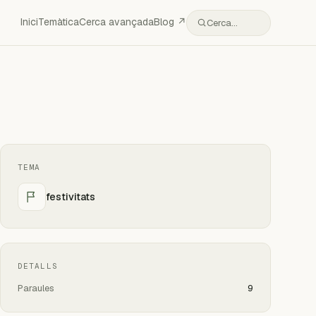
Inici
Temàtica
Cerca avançada
Blog ↗
Cerca…
TEMA
festivitats
DETALLS
Paraules
9