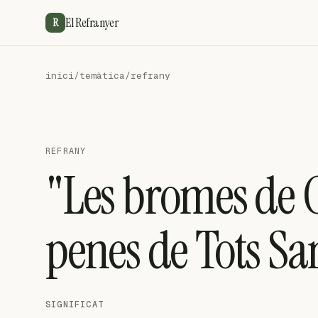
El Refranyer
R
inici
/
temàtica
/
refrany
REFRANY
"Les bromes de C
penes de Tots Sa
SIGNIFICAT