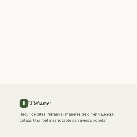
El Refranyer
R
Recull de dites, refranys i maneres de dir en valencià i
català. Una font inesgotable de saviesa popular.