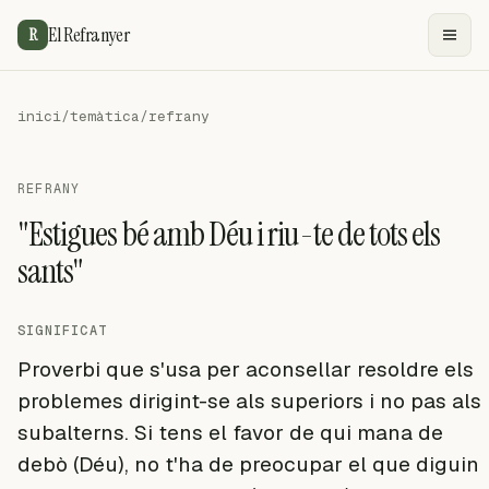
El Refranyer
R
inici
/
temàtica
/
refrany
REFRANY
"Estigues bé amb Déu i riu-te de tots els
sants"
SIGNIFICAT
Proverbi que s'usa per aconsellar resoldre els
problemes dirigint-se als superiors i no pas als
subalterns. Si tens el favor de qui mana de
debò (Déu), no t'ha de preocupar el que diguin