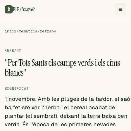
El Refranyer
R
inici
/
temàtica
/
refrany
REFRANY
"Per Tots Sants els camps verds i els cims
blancs"
SIGNIFICAT
1 novembre. Amb les pluges de la tardor, el saó
ha fet créixer l'herba i el cereal acabat de
plantar (el sembrat), deixant la terra baixa ben
verda. És l'època de les primeres nevades