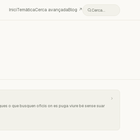
Inici
Temàtica
Cerca avançada
Blog ↗
Cerca…
xugues o que busquen oficis on es puga viure bé sense suar