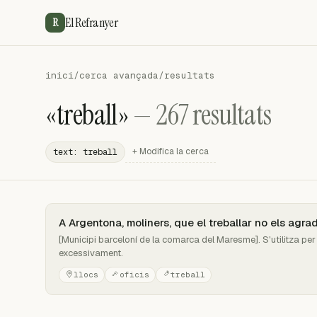
El Refranyer
R
inici
/
cerca avançada
/
resultats
«treball»
— 267 resultats
+ Modifica la cerca
text: treball
A Argentona, moliners, que el treballar no els agra
[Municipi barceloní de la comarca del Maresme]. S'utilitza pe
excessivament.
llocs
oficis
treball