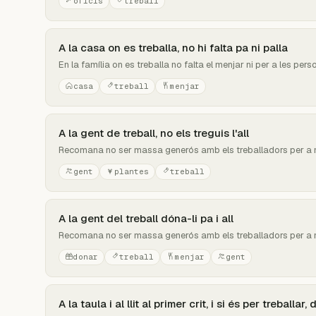
oficis
treball
A la casa on es treballa, no hi falta pa ni palla
En la família on es treballa no falta el menjar ni per a les pers
casa
treball
menjar
A la gent de treball, no els treguis l'all
Recomana no ser massa generós amb els treballadors per a n
gent
plantes
treball
A la gent del treball dóna-li pa i all
Recomana no ser massa generós amb els treballadors per a n
donar
treball
menjar
gent
A la taula i al llit al primer crit, i si és per treballar,