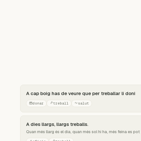
A cap boig has de veure que per treballar li doni
donar
treball
salut
A dies llargs, llargs treballs.
Quan més llarg és el dia, quan més sol hi ha, més feina es pot f