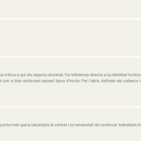
 crítica a qui diu alguna obvietat. Fa referència directa a la identitat hortíc
ri per a tirar endavant aquest tipus d'horta. Per l'altra, defineix els vallen
ta més gana (eixampla el ventre) i la necessitat de continuar treballant int