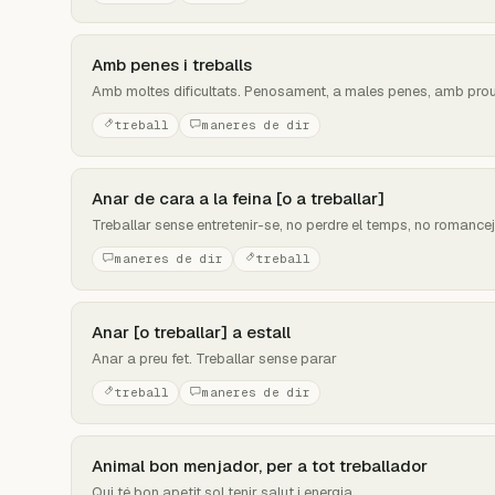
Amb penes i treballs
Amb moltes dificultats. Penosament, a males penes, amb prou f
treball
maneres de dir
Anar de cara a la feina [o a treballar]
Treballar sense entretenir-se, no perdre el temps, no romance
maneres de dir
treball
Anar [o treballar] a estall
Anar a preu fet. Treballar sense parar
treball
maneres de dir
Animal bon menjador, per a tot treballador
Qui té bon apetit sol tenir salut i energia