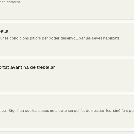
den esperar
alla
unes condicions pitjors per poder desenvolupar les seves habilitats
rtat avant ha de treballar
 cel. Significa que les coses no s’obtenen pel fet de desitjar-les, sinó fent p