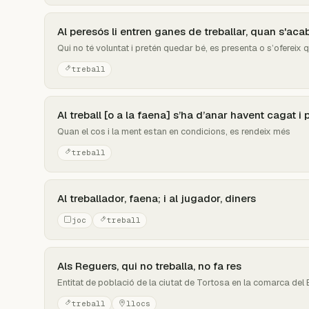
Al peresós li entren ganes de treballar, quan s'acab
Qui no té voluntat i pretén quedar bé, es presenta o s’ofereix 
treball
Al treball [o a la faena] s’ha d’anar havent cagat i p
Quan el cos i la ment estan en condicions, es rendeix més
treball
Al treballador, faena; i al jugador, diners
joc
treball
Als Reguers, qui no treballa, no fa res
Entitat de població de la ciutat de Tortosa en la comarca del
treball
llocs