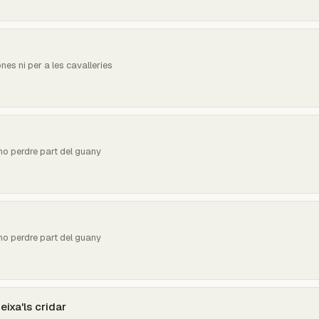
ones ni per a les cavalleries
o perdre part del guany
o perdre part del guany
 deixa'ls cridar