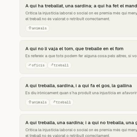
A qui ha treballat, una sardina; a qui ha fet el mand
Critica la injustícia laboral o social on es premia més qui meny
el treball no és valorat o retribuït correctament.
animals
A qui no li vaja el torn, que treballe en el forn
Es refereix a que tots podem fer alguna cosa pels altres, si v
oficis
treball
A qui treballa, sardina, i a qui fa el gos, la gallina
Es diu irònicament quan s’ha produït una injustícia en afavori
animals
treball
A qui treballa, una sardina; i a qui no treballa, una 
Critica la injustícia laboral o social on es premia més qui meny
el treball no és valorat o retribuït correctament.