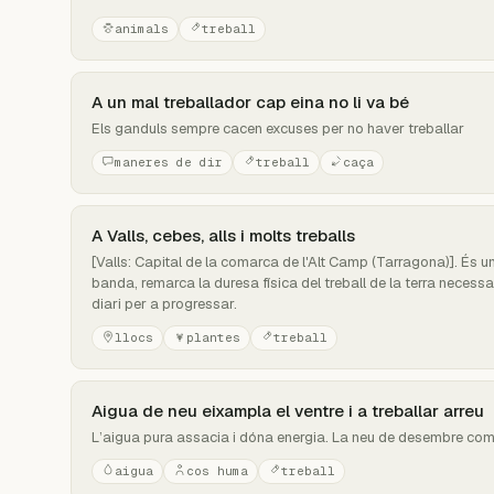
animals
treball
A un mal treballador cap eina no li va bé
Els ganduls sempre cacen excuses per no haver treballar
maneres de dir
treball
caça
A Valls, cebes, alls i molts treballs
[Valls: Capital de la comarca de l'Alt Camp (Tarragona)]. És una
banda, remarca la duresa física del treball de la terra necessa
diari per a progressar.
llocs
plantes
treball
Aigua de neu eixampla el ventre i a treballar arreu
L’aigua pura assacia i dóna energia. La neu de desembre compor
aigua
cos huma
treball