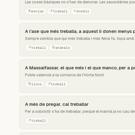
Les coses bàsiques no s’han de demorar. Les secundàries po
menjar
treball
dormir
A l’ase que més treballa, a aquest li donen menys p
Sempre sembla que qui més treballa i més feina fa, topa amb 
treball
animals
A Massalfassar, el que més i el que manco, per a po
Poble valencià a la comarca de l'Horta Nord
llocs
treball
A més de pregar, cal treballar
Per a subsistir s’ha de treballar, perquè el mannà ja no cau del
treball