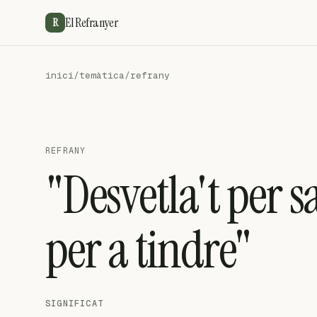
El Refranyer
R
inici
/
temàtica
/
refrany
REFRANY
"Desvetla't per s
per a tindre"
SIGNIFICAT