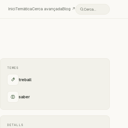
Inici
Temàtica
Cerca avançada
Blog ↗
Cerca…
TEMES
treball
saber
DETALLS