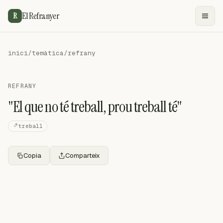
El Refranyer
R
inici
/
temàtica
/
refrany
REFRANY
"El que no té treball, prou treball té"
treball
Copia
Comparteix