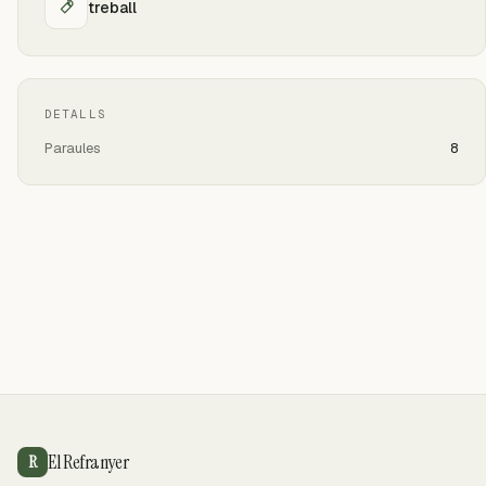
treball
DETALLS
Paraules
8
El Refranyer
R