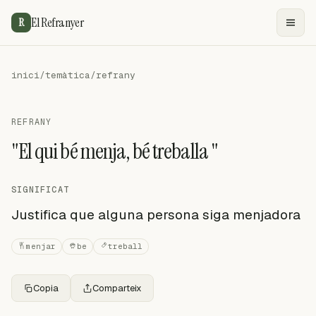
El Refranyer
R
inici
/
temàtica
/
refrany
REFRANY
"El qui bé menja, bé treballa "
SIGNIFICAT
Justifica que alguna persona siga menjadora
menjar
be
treball
Copia
Comparteix