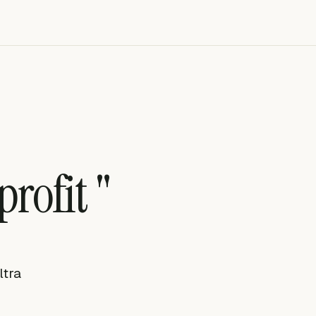
profit "
ltra