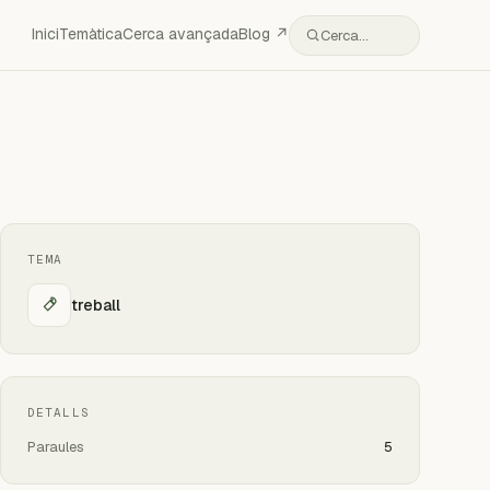
Inici
Temàtica
Cerca avançada
Blog ↗
Cerca…
TEMA
treball
DETALLS
Paraules
5