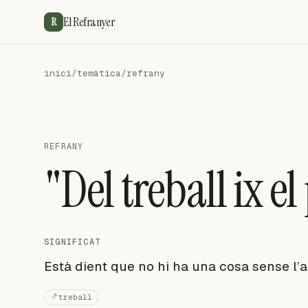
El Refranyer
R
inici
/
temàtica
/
refrany
REFRANY
"Del treball ix el 
SIGNIFICAT
Està dient que no hi ha una cosa sense l’a
treball