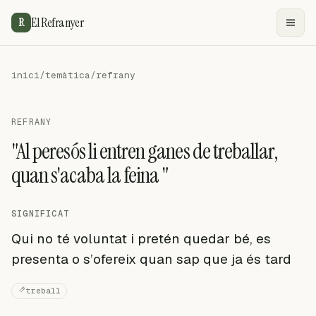
El Refranyer
R
inici
/
temàtica
/
refrany
REFRANY
"Al peresós li entren ganes de treballar,
quan s'acaba la feina "
SIGNIFICAT
Qui no té voluntat i pretén quedar bé, es
presenta o s’ofereix quan sap que ja és tard
treball