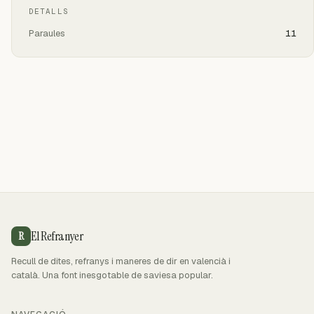
DETALLS
Paraules
11
El Refranyer
R
Recull de dites, refranys i maneres de dir en valencià i
català. Una font inesgotable de saviesa popular.