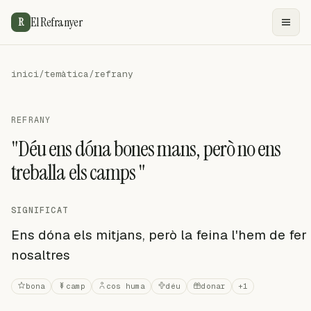
El Refranyer
R
inici
/
temàtica
/
refrany
REFRANY
"Déu ens dóna bones mans, però no ens
treballa els camps "
SIGNIFICAT
Ens dóna els mitjans, però la feina l'hem de fer
nosaltres
bona
camp
cos huma
déu
donar
+1