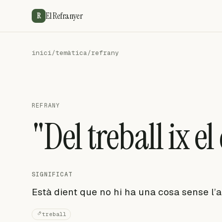
El Refranyer
R
inici
/
temàtica
/
refrany
REFRANY
"Del treball ix el
SIGNIFICAT
Està dient que no hi ha una cosa sense l’a
treball