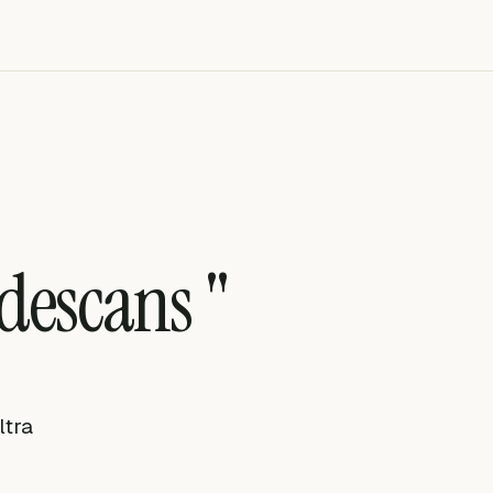
 descans "
ltra