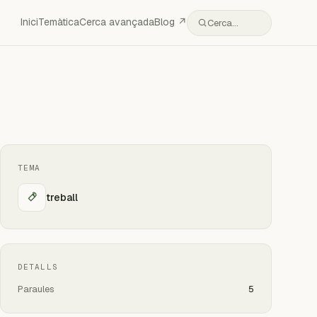
Inici
Temàtica
Cerca avançada
Blog ↗
Cerca…
TEMA
treball
DETALLS
Paraules
5