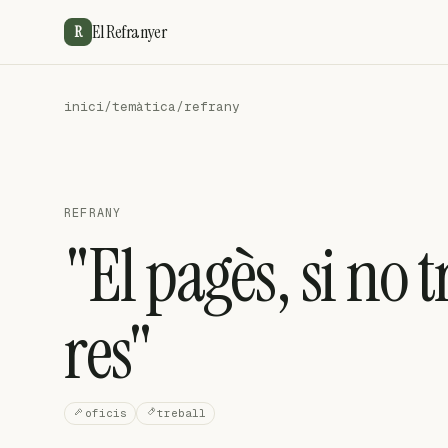
El Refranyer
R
inici
/
temàtica
/
refrany
REFRANY
"El pagès, si no t
res"
oficis
treball