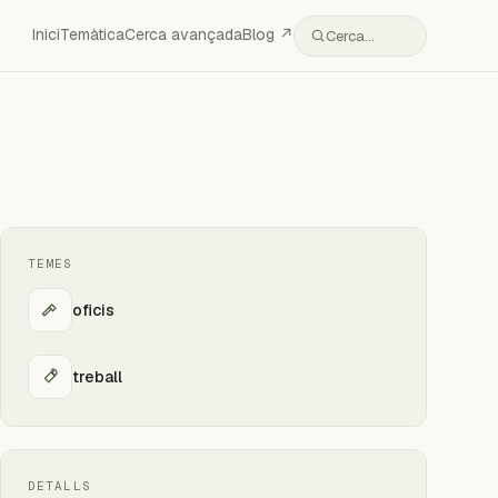
Inici
Temàtica
Cerca avançada
Blog ↗
Cerca…
TEMES
oficis
treball
DETALLS