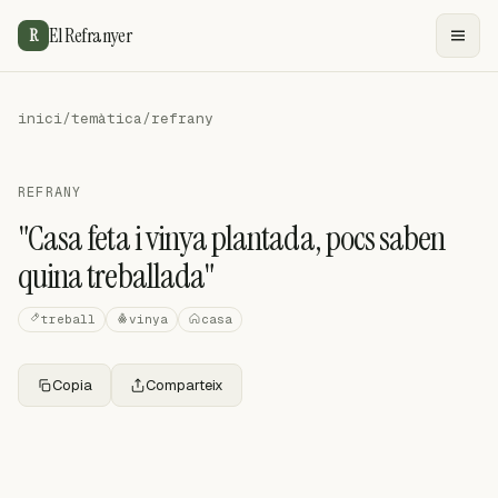
El Refranyer
R
inici
/
temàtica
/
refrany
REFRANY
"Casa feta i vinya plantada, pocs saben
quina treballada"
treball
vinya
casa
Copia
Comparteix