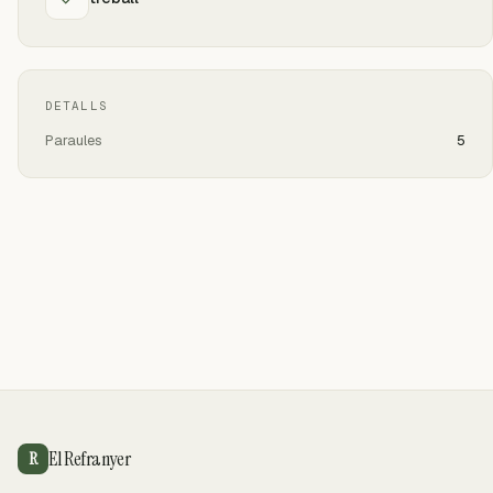
DETALLS
Paraules
5
El Refranyer
R