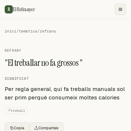
El Refranyer
R
inici
/
temàtica
/
refrany
REFRANY
"El treballar no fa grossos "
SIGNIFICAT
Per regla general, qui fa treballs manuals sol
ser prim perquè consumeix moltes calories
treball
Copia
Comparteix