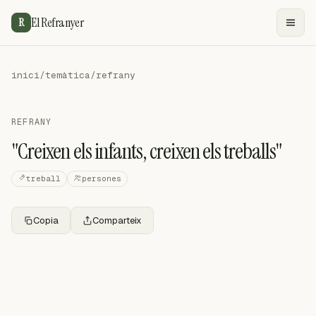
El Refranyer
R
inici
/
temàtica
/
refrany
REFRANY
"Creixen els infants, creixen els treballs"
treball
persones
Copia
Comparteix