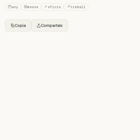
any
mesos
oficis
treball
Copia
Comparteix