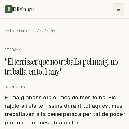
El Refranyer
R
inici
/
temàtica
/
refrany
REFRANY
"El terrisser que no treballa pel maig, no
treballa en tot l'any"
SIGNIFICAT
El maig abans era el mes de més feina. Els
rajolers i els terrissers durant tot aquest mes
treballaven a la desesperada per tal de poder
produir com més obra millor.