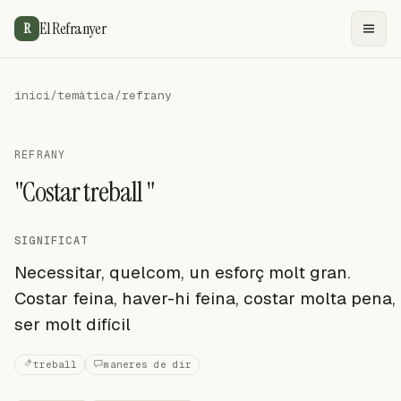
El Refranyer
R
inici
/
temàtica
/
refrany
REFRANY
"Costar treball "
SIGNIFICAT
Necessitar, quelcom, un esforç molt gran.
Costar feina, haver-hi feina, costar molta pena,
ser molt difícil
treball
maneres de dir