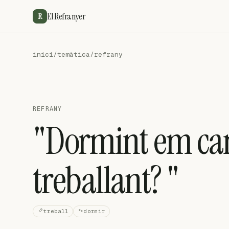
El Refranyer
R
inici
/
temàtica
/
refrany
REFRANY
"Dormint em can
treballant? "
treball
dormir