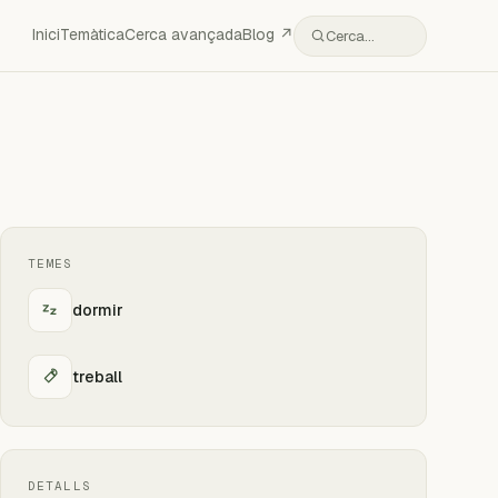
Inici
Temàtica
Cerca avançada
Blog ↗
Cerca…
TEMES
dormir
treball
DETALLS