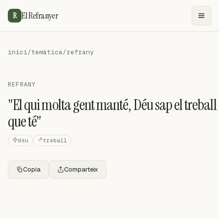
El Refranyer
R
inici
/
temàtica
/
refrany
REFRANY
"El qui molta gent manté, Déu sap el treball
que té"
déu
treball
Copia
Comparteix