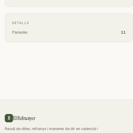
DETALLS
Paraules
11
El Refranyer
R
Recull de dites, refranys i maneres de dir en valencià i