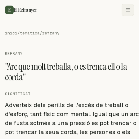
El Refranyer
R
inici
/
temàtica
/
refrany
REFRANY
"Arc que molt treballa, o es trenca ell o la
corda"
SIGNIFICAT
Adverteix dels perills de l'excés de treball o
d'esforç, tant físic com mental. Igual que un arc
de fusta sotmés a una pressió es pot trencar o
pot trencar la seua corda, les persones o els