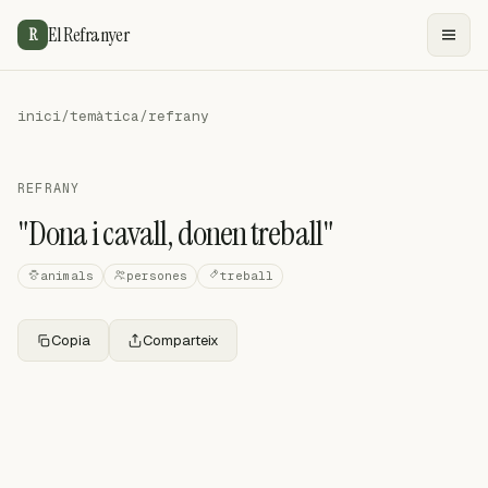
El Refranyer
R
inici
/
temàtica
/
refrany
REFRANY
"Dona i cavall, donen treball"
animals
persones
treball
Copia
Comparteix