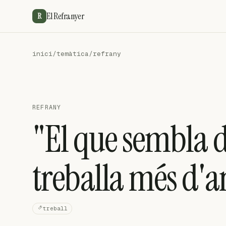
El Refranyer
R
inici
/
temàtica
/
refrany
REFRANY
"El que sembla d
treballa més d'
treball