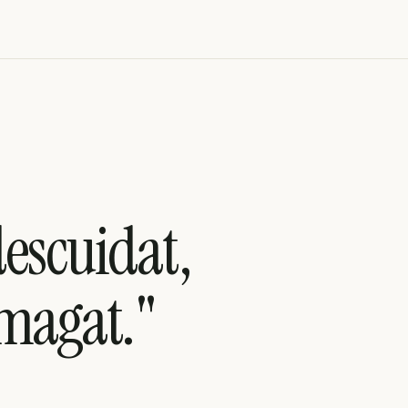
escuidat,
amagat."