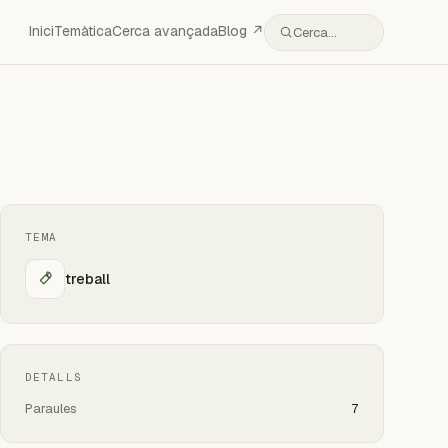
Inici
Temàtica
Cerca avançada
Blog ↗
Cerca…
TEMA
treball
DETALLS
Paraules
7