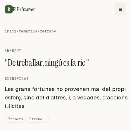
El Refranyer
R
inici
/
temàtica
/
refrany
REFRANY
"De treballar, ningú es fa ric "
SIGNIFICAT
Les grans fortunes no provenen mai del propi
esforç, sinó del d’altres, i, a vegades, d’accions
il·lícites
diners
treball