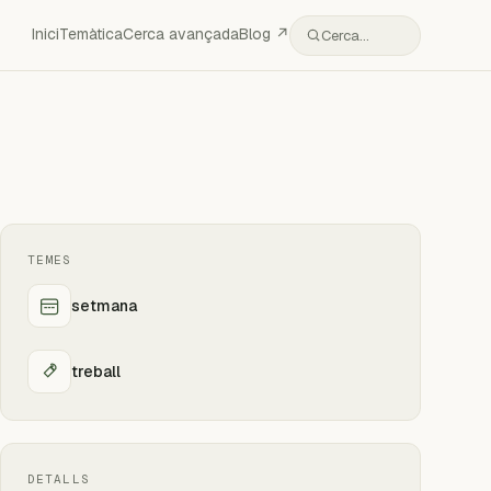
Inici
Temàtica
Cerca avançada
Blog ↗
Cerca…
TEMES
setmana
treball
DETALLS