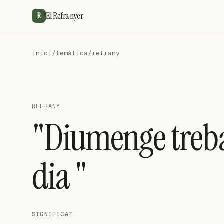
El Refranyer
R
inici
/
temàtica
/
refrany
REFRANY
"Diumenge trebal
dia "
SIGNIFICAT