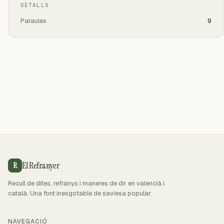
DETALLS
Paraules
9
El Refranyer
R
Recull de dites, refranys i maneres de dir en valencià i
català. Una font inesgotable de saviesa popular.
NAVEGACIÓ