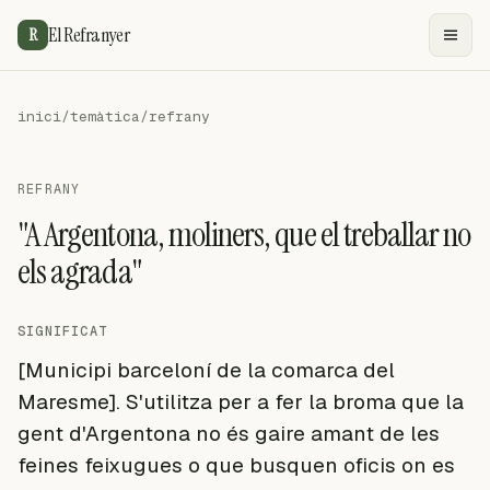
El Refranyer
R
inici
/
temàtica
/
refrany
REFRANY
"A Argentona, moliners, que el treballar no
els agrada"
SIGNIFICAT
[Municipi barceloní de la comarca del
Maresme]. S'utilitza per a fer la broma que la
gent d'Argentona no és gaire amant de les
feines feixugues o que busquen oficis on es