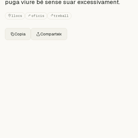
puga viure bé sense suar excessivament.
llocs
oficis
treball
Copia
Comparteix