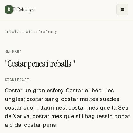
El Refranyer
R
inici
/
temàtica
/
refrany
REFRANY
"Costar penes i treballs "
SIGNIFICAT
Costar un gran esforç. Costar el bec i les
ungles; costar sang, costar moltes suades,
costar suor i llàgrimes; costar més que la Seu
de Xàtiva, costar més que si l'haguessin donat
a dida, costar pena