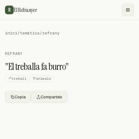
El Refranyer
R
inici
/
temàtica
/
refrany
REFRANY
"El treballa fa burro"
treball
animals
Copia
Comparteix