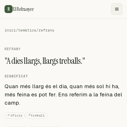
El Refranyer
R
inici
/
temàtica
/
refrany
REFRANY
"A dies llargs, llargs treballs."
SIGNIFICAT
Quan més llarg és el dia, quan més sol hi ha,
més feina es pot fer. Ens referim a la feina del
camp.
oficis
treball