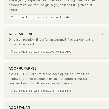
Matar [algú], especialment d'un colp. 3. Extingir, aniquilar, fer
desaparéixer del tot. . Afligir [algú], causar-li un gran dolor
moral
el bagul de les paraules oblidades
ACORMULLAR
Omplir un recipient fins a fer un caramull, fins per damunt la
boca del recipient
el bagul de les paraules oblidades
ACORRUFAR-SE
o ACURRUFAR-SE: Arrufar-se molt, ajupir-se. Arropir-se.
Replegar-se, una persona o un animal, sobre ell mateix,
contraent els músculs, doblegant els genolls
el bagul de les paraules oblidades
ACOSTALAR