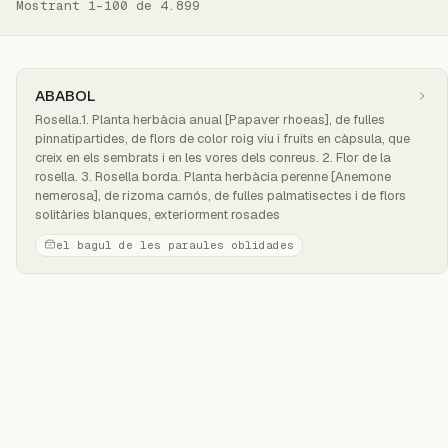
Mostrant 1–100 de 4.899
ABABOL
Rosella.1. Planta herbàcia anual [Papaver rhoeas], de fulles
pinnatipartides, de flors de color roig viu i fruits en càpsula, que
creix en els sembrats i en les vores dels conreus. 2. Flor de la
rosella. 3. Rosella borda. Planta herbàcia perenne [Anemone
nemerosa], de rizoma carnós, de fulles palmatisectes i de flors
solitàries blanques, exteriorment rosades
el bagul de les paraules oblidades