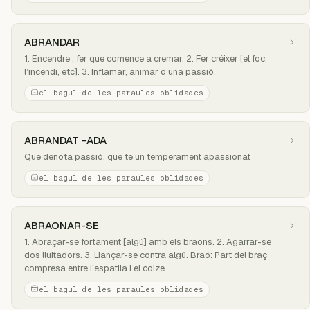
ABRANDAR
1. Encendre , fer que comence a cremar. 2. Fer créixer [el foc,
l’incendi, etc]. 3. Inflamar, animar d’una passió.
el bagul de les paraules oblidades
ABRANDAT -ADA
Que denota passió, que té un temperament apassionat
el bagul de les paraules oblidades
ABRAONAR-SE
1. Abraçar-se fortament [algú] amb els braons. 2. Agarrar-se
dos lluitadors. 3. Llançar-se contra algú. Braó: Part del braç
compresa entre l’espatlla i el colze
el bagul de les paraules oblidades