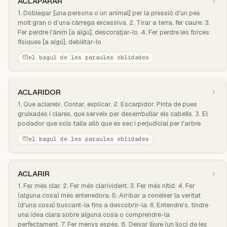
ACLAPARAR
1. Doblegar [una persona o un animal] per la pressió d'un pes
molt gran o d'una càrrega excessiva. 2. Tirar a terra, fer caure. 3.
Fer perdre l'ànim [a algú], descoratjar-lo. 4. Fer perdre les forces
físiques [a algú], debilitar-lo
el bagul de les paraules oblidades
ACLARIDOR
1. Que aclareix. Contar, explicar. 2. Escarpidor. Pinta de pues
gruixades i clares, que serveix per desembullar els cabells. 3. El
podador que sols talla allò que és sec i perjudicial per l'arbre
el bagul de les paraules oblidades
ACLARIR
1. Fer més clar. 2. Fer més clarivident. 3. Fer més nítid. 4. Fer
(alguna cosa) més entenedora. 5. Arribar a conéixer la veritat
(d'una cosa) buscant-la fins a descobrir-la. 6. Entendre's, tindre
una idea clara sobre alguna cosa o comprendre-la
perfectament. 7. Fer menys espés. 8. Deixar lliure (un lloc) de les