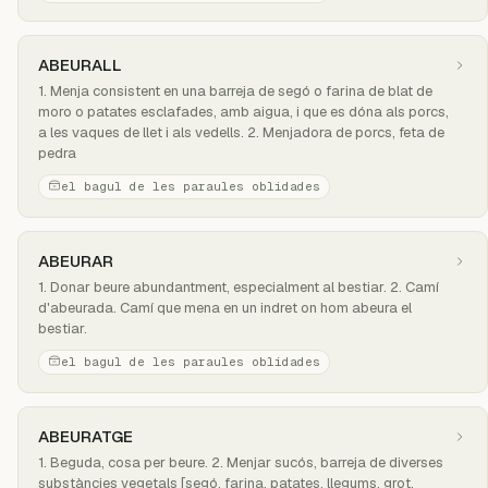
ABEURALL
1. Menja consistent en una barreja de segó o farina de blat de
moro o patates esclafades, amb aigua, i que es dóna als porcs,
a les vaques de llet i als vedells. 2. Menjadora de porcs, feta de
pedra
el bagul de les paraules oblidades
ABEURAR
1. Donar beure abundantment, especialment al bestiar. 2. Camí
d'abeurada. Camí que mena en un indret on hom abeura el
bestiar.
el bagul de les paraules oblidades
ABEURATGE
1. Beguda, cosa per beure. 2. Menjar sucós, barreja de diverses
substàncies vegetals [segó, farina, patates, llegums, grot,