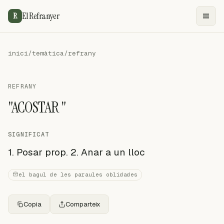
El Refranyer
R
inici
/
temàtica
/
refrany
REFRANY
"ACOSTAR "
SIGNIFICAT
1. Posar prop. 2. Anar a un lloc
el bagul de les paraules oblidades
Copia
Comparteix