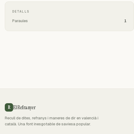
DETALLS
Paraules
1
El Refranyer
R
Recull de dites, refranys i maneres de dir en valencià i
català. Una font inesgotable de saviesa popular.