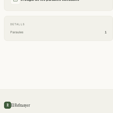
DETALLS
Paraules
1
El Refranyer
R