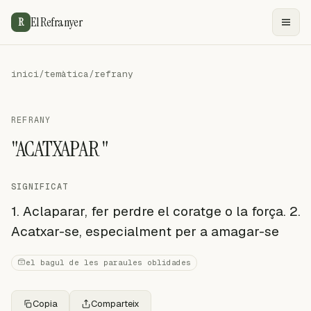
El Refranyer
R
inici
/
temàtica
/
refrany
REFRANY
"ACATXAPAR "
SIGNIFICAT
1. Aclaparar, fer perdre el coratge o la força. 2.
Acatxar-se, especialment per a amagar-se
el bagul de les paraules oblidades
Copia
Comparteix