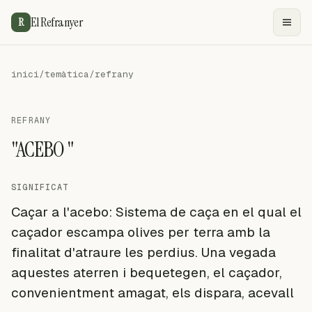
El Refranyer
R
inici
/
temàtica
/
refrany
REFRANY
"ACEBO "
SIGNIFICAT
Caçar a l'acebo: Sistema de caça en el qual el
caçador escampa olives per terra amb la
finalitat d'atraure les perdius. Una vegada
aquestes aterren i bequetegen, el caçador,
convenientment amagat, els dispara, acevall