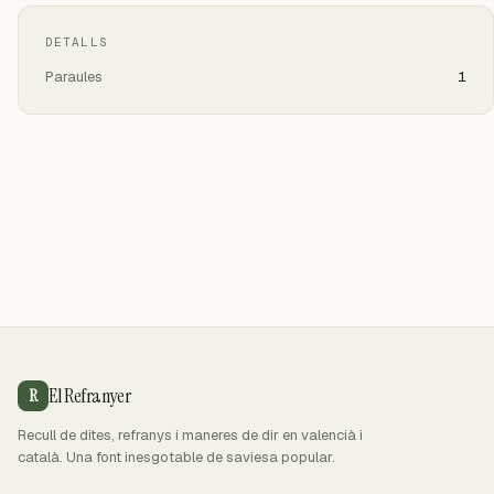
DETALLS
Paraules
1
El Refranyer
R
Recull de dites, refranys i maneres de dir en valencià i
català. Una font inesgotable de saviesa popular.