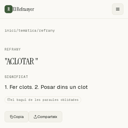
El Refranyer
R
inici
/
temàtica
/
refrany
REFRANY
"ACLOTAR "
SIGNIFICAT
1. Fer clots. 2. Posar dins un clot
el bagul de les paraules oblidades
Copia
Comparteix