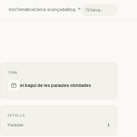
Inici
Temàtica
Cerca avançada
Blog ↗
Cerca…
TEMA
el bagul de les paraules oblidades
DETALLS
Paraules
1