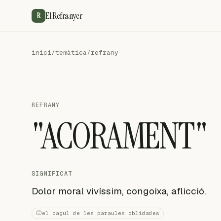
El Refranyer
R
inici
/
temàtica
/
refrany
REFRANY
"ACORAMENT"
SIGNIFICAT
Dolor moral vivíssim, congoixa, aflicció.
el bagul de les paraules oblidades