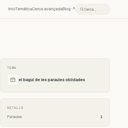
Inici
Temàtica
Cerca avançada
Blog ↗
Cerca…
TEMA
el bagul de les paraules oblidades
DETALLS
Paraules
1