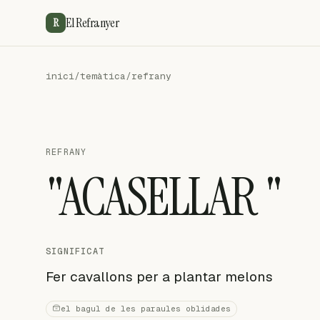
El Refranyer
R
inici
/
temàtica
/
refrany
REFRANY
"ACASELLAR "
SIGNIFICAT
Fer cavallons per a plantar melons
el bagul de les paraules oblidades