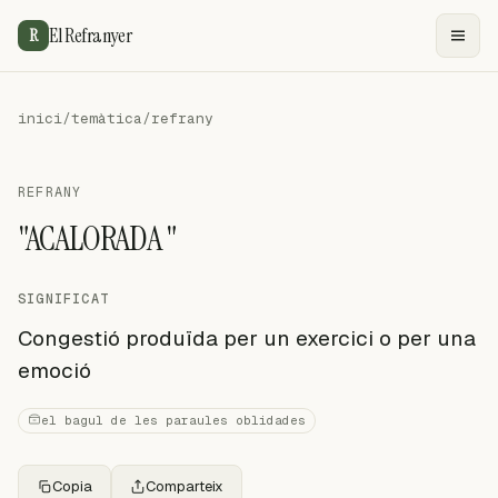
El Refranyer
R
inici
/
temàtica
/
refrany
REFRANY
"ACALORADA "
SIGNIFICAT
Congestió produïda per un exercici o per una
emoció
el bagul de les paraules oblidades
Copia
Comparteix