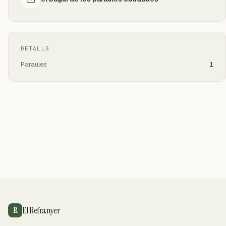
DETALLS
Paraules
1
El Refranyer
R