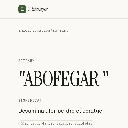
El Refranyer
R
inici
/
temàtica
/
refrany
REFRANY
"ABOFEGAR "
SIGNIFICAT
Desanimar, fer perdre el coratge
el bagul de les paraules oblidades