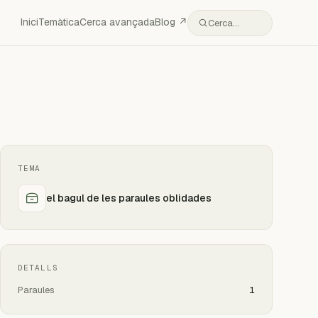
Inici
Temàtica
Cerca avançada
Blog ↗
Cerca…
TEMA
el bagul de les paraules oblidades
DETALLS
Paraules
1