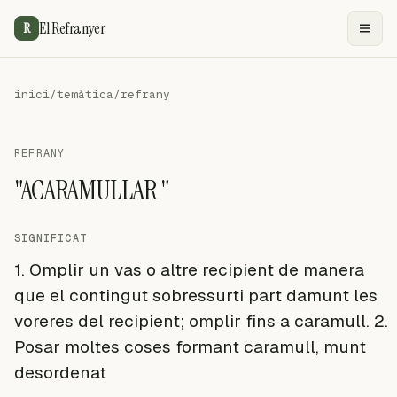
El Refranyer
R
inici
/
temàtica
/
refrany
REFRANY
"ACARAMULLAR "
SIGNIFICAT
1. Omplir un vas o altre recipient de manera
que el contingut sobressurti part damunt les
voreres del recipient; omplir fins a caramull. 2.
Posar moltes coses formant caramull, munt
desordenat