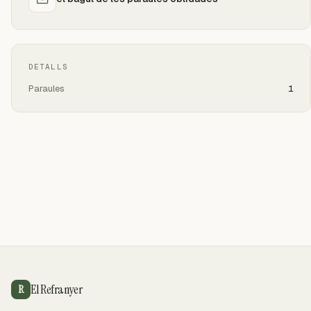
DETALLS
Paraules
1
El Refranyer
R