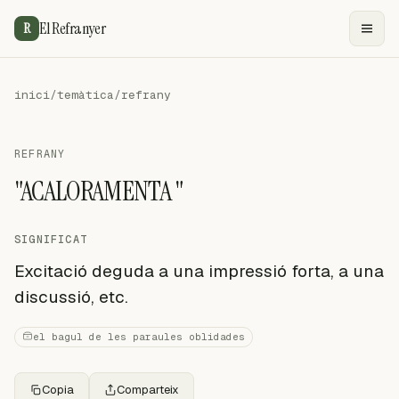
El Refranyer
R
inici
/
temàtica
/
refrany
REFRANY
"ACALORAMENTA "
SIGNIFICAT
Excitació deguda a una impressió forta, a una
discussió, etc.
el bagul de les paraules oblidades
Copia
Comparteix