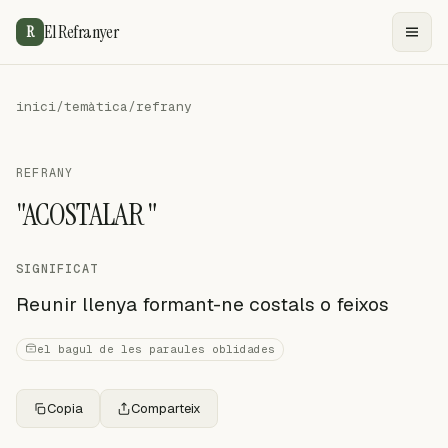
El Refranyer
R
inici
/
temàtica
/
refrany
REFRANY
"ACOSTALAR "
SIGNIFICAT
Reunir llenya formant-ne costals o feixos
el bagul de les paraules oblidades
Copia
Comparteix