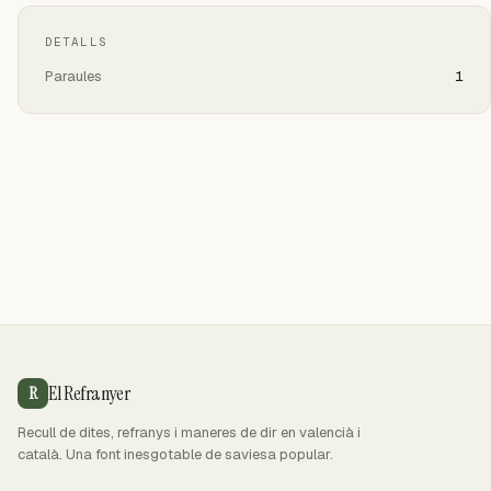
DETALLS
Paraules
1
El Refranyer
R
Recull de dites, refranys i maneres de dir en valencià i
català. Una font inesgotable de saviesa popular.